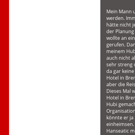
Mein Mann und
werden. Imme
hätte nicht 
der Planung 
wollte an ei
gerufen. Dam
meinem Huber
auch nicht 
sehr streng 
da gar kein
Hotel in Bre
aber die Rei
Dieses Mal w
Hotel in Bre
Hubi gemacht
Organisatio
könnte er j
einheimsen. 
Hanseatic m