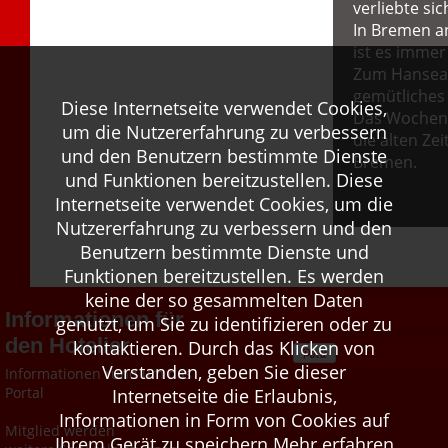
verliebte si
In Bremen a
ist es immer
Zum Hanseati
gemütliches 
Diese Internetseite verwendet Cookies,
Das Wochene
um die Nutzererfahrung zu verbessern
die alten Z
und den Benutzern bestimmte Dienste
Bremen.
und Funktionen bereitzustellen. Diese
Internetseite verwendet Cookies, um die
Nutzererfahrung zu verbessern und den
Benutzern bestimmte Dienste und
Funktionen bereitzustellen. Es werden
keine der so gesammelten Daten
Informationen für
genutzt, um Sie zu identifizieren oder zu
den Hotelier
kontaktieren. Durch das Klicken von
Verstanden, geben Sie dieser
Informationen rund um das
Portal
Internetseite die Erlaubnis,
Informationen in Form von Cookies auf
Mitglied werden
Ihrem Gerät zu speichern
Mehr erfahren