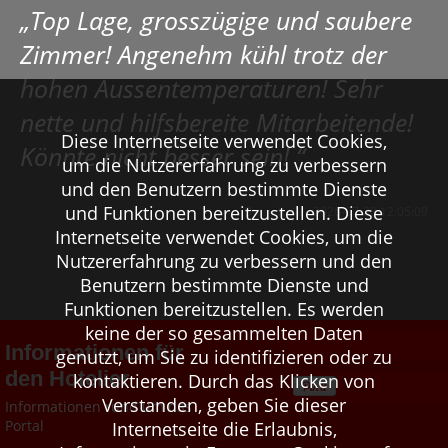
„Top Lage, grosszügige und saubere
Zimmer! Angenehm kühl trotz der
hohen Aussentemperaturen! Sehr
nette und hilfsbereite Mitarbeitende!
Diese Internetseite verwendet Cookies,
Könnte nicht besser sein! “
um die Nutzererfahrung zu verbessern
und den Benutzern bestimmte Dienste
und Funktionen bereitzustellen. Diese
Daisy Keller 2026-07-23 12:05:09
Internetseite verwendet Cookies, um die
Nutzererfahrung zu verbessern und den
Benutzern bestimmte Dienste und
Funktionen bereitzustellen. Es werden
keine der so gesammelten Daten
Informationen für
genutzt, um Sie zu identifizieren oder zu
den Hotelier
kontaktieren. Durch das Klicken von
Verstanden, geben Sie dieser
Informationen rund um das
Portal
Internetseite die Erlaubnis,